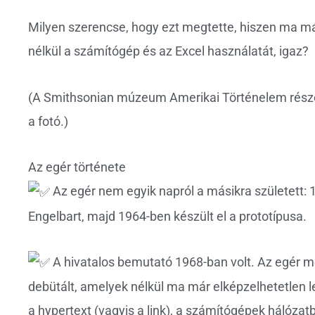
Milyen szerencse, hogy ezt megtette, hiszen ma má
nélkül a számítógép és az Excel használatát, igaz?
(A Smithsonian múzeum Amerikai Történelem részén
a fotó.)
Az egér története
Az egér nem egyik napról a másikra született:
Engelbart, majd 1964-ben készült el a prototípusa.
A hivatalos bemutató 1968-ban volt. Az egér mell
debütált, amelyek nélkül ma már elképzelhetetlen l
a hypertext (vagyis a link), a számítógépek hálózat