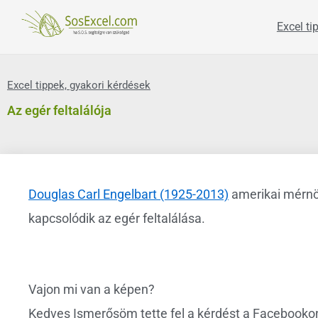
Skip
to
Excel ti
content
Excel tippek, gyakori kérdések
Az egér feltalálója
Douglas Carl Engelbart (1925-2013)
amerikai mérnök
kapcsolódik az egér feltalálása.
Vajon mi van a képen?
Kedves Ismerősöm tette fel a kérdést a Facebookon