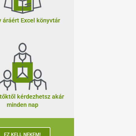
 áráért Excel könyvtár
tőktől kérdezhetsz akár
minden nap
EZ KELL NEKEM!