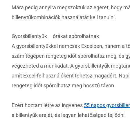
Mára pedig annyira megszoktuk az egeret, hogy már 
billenytűkombinációk használatát kell tanulni.
Gyorsbillentyűk – órákat spórolhatnak
A gyorsbillentyűkkel nemcsak Excelben, hanem a tö
számítógépen rengeteg időt spórolhatsz meg, és 
végezheted a munkádat. A gyorsbillentyűk megtan
amit Excel-felhasználóként tehetsz magadért. Napi
rengeteg időt spórolhatsz meg hosszú távon.
Ezért hoztam létre az ingyenes
55 napos gyorsbillen
a billentyűk erejét, és legyen lehetőséged fejlődni.