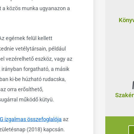
sőt a közös munka ugyanazon a
Könyv
z egérnek felül kellett
ednie vetélytársain, például
el vezérelhető eszköz, vagy az
 irányban forgatható, a másik
ban ki-be húzható rudacska,
az orra erősíthető,
Szakér
sugárral működő kütyü.
G izgalmas összefoglalója
az
születésnap (2018) kapcsán.