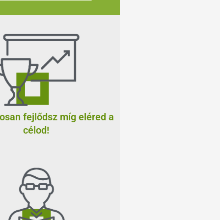
san fejlődsz míg eléred a
célod!