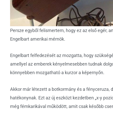
Persze egyből felismertem, hogy ez az első egér, a
Engelbart amerikai mérnök.
Engelbart felfedezését az mozgatta, hogy szükségé
amellyel az emberek kényelmesebben tudnak dolgo
könnyebben mozgatható a kurzor a képernyőn.
Akkor már létezett a botkormány és a fényceruza, d
hatékonynak. Ezt az új eszközt kezdetben „x-y pozic
még fémkarikával működött, amit csak később cseré