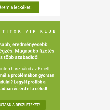
 TITOK VIP KLUB
sabb, eredményesebb
gzés. Magasabb fizetés
s több szabadidő!
inten használod az Excelt,
tnél a problémákon gyorsan
ndülni? Legyél profibb a
dban és érd el a célod!
UTASD A RÉSZLETEKET!