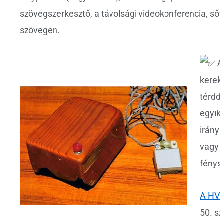
szövegszerkesztő, a távolsági videokonferencia, 
szövegen.
A
kerek
térdd
egyik
irány
vagy 
fény
A HV
50. 