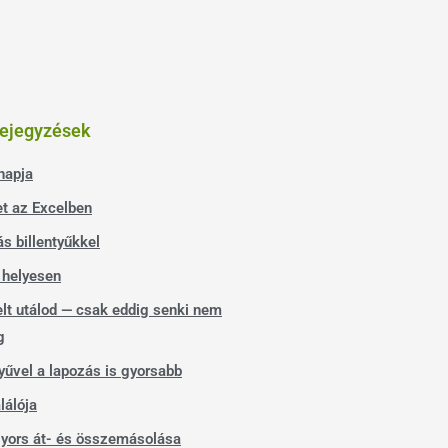
bejegyzések
napja
t az Excelben
s billentyűkkel
helyesen
lt utálod — csak eddig senki nem
g
tyűvel a lapozás is gyorsabb
lálója
gyors át- és összemásolása