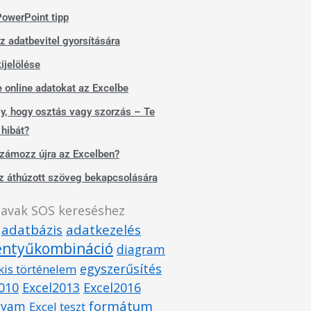
owerPoint tipp
z adatbevitel gyorsítására
ijelölése
e online adatokat az Excelbe
, hogy osztás vagy szorzás – Te
 hibát?
zámozz újra az Excelben?
z áthúzott szöveg bekapcsolására
zavak SOS kereséshez
adatbázis
adatkezelés
lentyűkombináció
diagram
egyszerűsítés
kis történelem
010
Excel2013
Excel2016
formátum
olyam
Excel teszt