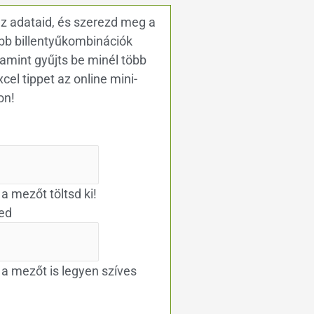
z adataid, és szerezd meg a
bb billentyűkombinációk
alamint gyűjts be minél több
cel tippet az online mini-
on!
 a mezőt töltsd ki!
ed
t a mezőt is legyen szíves