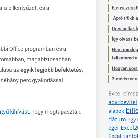
a billentyűzet, és a
5 egyszerű P
Apró trükk a
Üres cellák k
Így olvass b
bbi Office programban és a
Nem mindegy
felismered a
gyorsabban, magabiztosabban
Hogyan sors
ulása az
egyik legjobb befektetés,
3 módszer a
 néhány perc gyakorlással
Excel címs
adatbevitel
bil
alapok
tyű kihívást
, hogy megtapasztald
dátum
egy 
Excel2
egér
Excel tanf