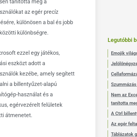
sen tanította meg a
sználókat az egér precíz
ésére, különösen a bal és jobb
 közötti különbségre.
Legutóbbi 
rosoft ezzel egy játékos,
Emojik világ
ási eszközt adott a
Jelölőnégyze
sználók kezébe, amely segített
Cellaformázá
alni a billentyűzet-alapú
Szummázás 
ítógép-használat és a
Nem az Exce
tanította me
kus, egérvezérelt felületek
A Ctrl billen
tti átmenetet.
Az egér felta
Táblázatok 