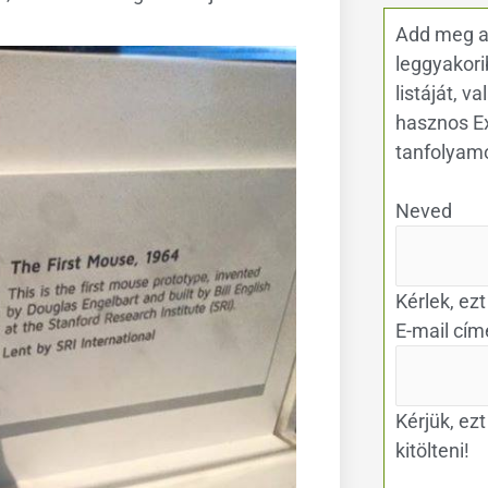
Add meg a
leggyakori
listáját, v
hasznos Ex
tanfolyam
Neved
Kérlek, ezt
E-mail cím
Kérjük, ez
kitölteni!