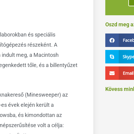
Oszd meg az
laborokban és speciális
Face
ítógépezés részeként. A
 indult meg, a Macintosh
Skyp
genkedett tőle, és a billentyűzet
Email
Kövess min
knakereső (Minesweeper) az
es évek elején került a
owsba, és kimondottan az
Ez a tar
fo
népszerűsítése volt a célja: