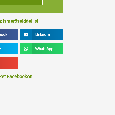
 ismerőseiddel is!
book
LinkedIn
e
WhatsApp
ket Facebookon!
talom blokkolva van, amíg el nem
gadod a szükséges sütiket.
Elfogadom és betöltöm