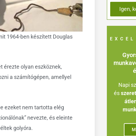
mit 1964-ben készített Douglas
EXCEL
Gyor
munkavé
t érezte olyan eszköznek,
é
zni a számítógépen, amellyel
Napi sz
és
szere
átle
e ezeket nem tartotta elég
munká
ionálónak” nevezte, és eleinte
ltek golyóra.
M