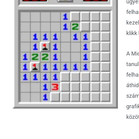
ügye
felha
kezel
klikk
A Mic
tanul
felha
áthid
szám
grafi
közö