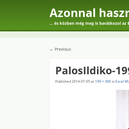
Azonnal haszn
… és közben még meg is barátkozol az E
☰
Menu
Skip to content
← Previous
PalosIldiko-1
Published
2014-07-05
at
199 × 300
in
Excel Mi