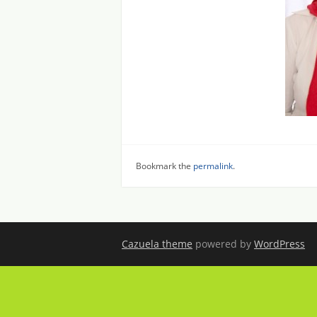
Bookmark the
permalink
.
Cazuela theme
powered by
WordPress