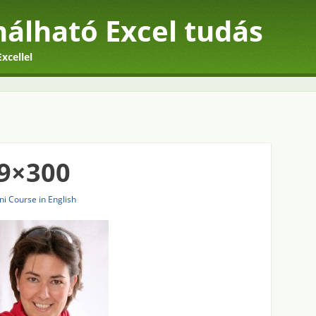
álható Excel tudás
xcellel
99×300
ni Course in English